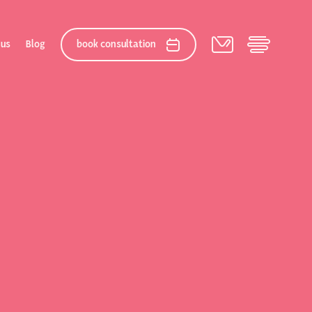
 us
Blog
book consultation
elation
 After Gallery