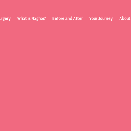
urgery
What is Naghoi?
Before and After
Your Journey
About
ization
Your Rev
Toggle submenu
Journey
Before &