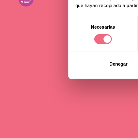
The 
que hayan recopilado a parti
Selección
Necesarias
de
25 october 2024
consentimiento
Denegar