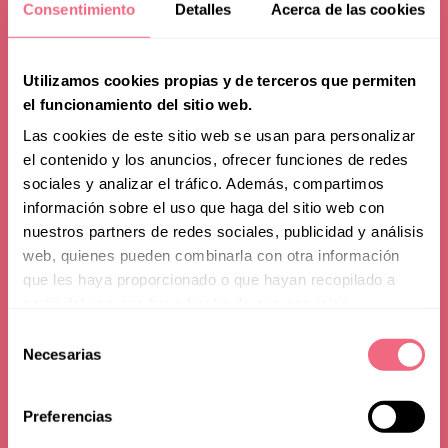
Consentimiento
Detalles
Acerca de las cookies
Utilizamos cookies propias y de terceros que permiten
el funcionamiento del sitio web.
Las cookies de este sitio web se usan para personalizar
el contenido y los anuncios, ofrecer funciones de redes
sociales y analizar el tráfico. Además, compartimos
información sobre el uso que haga del sitio web con
nuestros partners de redes sociales, publicidad y análisis
web, quienes pueden combinarla con otra información
que les haya proporcionado o que hayan recopilado a
Before Arrival —
partir del uso que haya hecho de sus servicios.
Selección
Preparing for
Necesarias
de
consentimiento
Your Journey
Preferencias