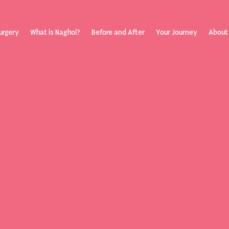
urgery
What is Naghoi?
Before and After
Your Journey
About
ization
Your Rev
Toggle submenu
Journey
Before &