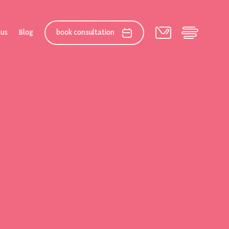
 us
Blog
book consultation
elation
 After Gallery