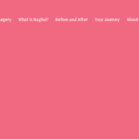
urgery
What is Naghoi?
Before and After
Your Journey
About
ization
Your Rev
Toggle
submenu
Journey
Before &