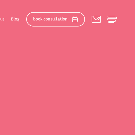
 us
Blog
book consultation
elation
 After Gallery