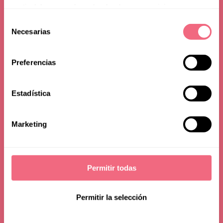
During Your Stay
partir del uso que haya hecho de sus servicios.
Selección
— Your Surgery
Necesarias
de
consentimiento
Experience
Preferencias
Estadística
Marketing
Permitir todas
Permitir la selección