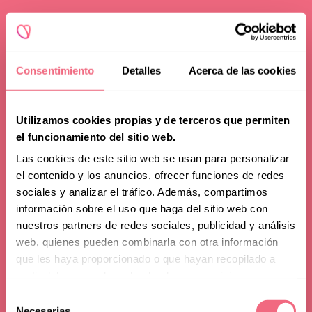
Consentimiento
Detalles
Acerca de las cookies
Utilizamos cookies propias y de terceros que permiten
el funcionamiento del sitio web.
Las cookies de este sitio web se usan para personalizar
el contenido y los anuncios, ofrecer funciones de redes
sociales y analizar el tráfico. Además, compartimos
información sobre el uso que haga del sitio web con
Jaw & Chin
nuestros partners de redes sociales, publicidad y análisis
web, quienes pueden combinarla con otra información
que les haya proporcionado o que hayan recopilado a
Feminization
partir del uso que haya hecho de sus servicios.
Selección
toggle
filters
Necesarias