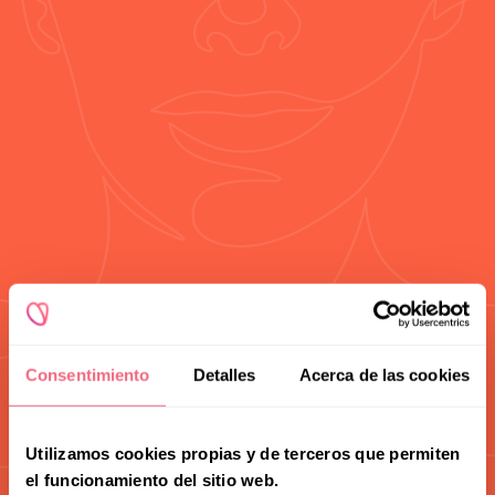
Redoing FFS
Toggle
Your Revelation Journey
submenu
Before & After Gallery
Transparency Hub
Facialteam Foundation
Toggle
About Us
submenu
Blog
Consentimiento
Detalles
Acerca de las cookies
Utilizamos cookies propias y de terceros que permiten
el funcionamiento del sitio web.