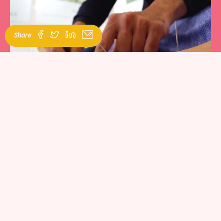
Share
The World Health Organization (WHO) has approved acupuncture
as an adjuvant therapy for pain management.
For our patients, the goals of
acupuncture in facial feminization
are adapted to the typical postoperative circumstances: to
alleviate bruising, inflammation,
pain
and
stress
after FFS surgery.
This translates into the restorative sleep and relaxation so