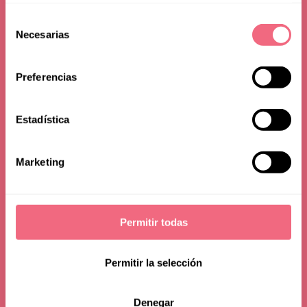
feminization recovery
Selección
Necesarias
de
consentimiento
11 september 2019
read time - 4 min
Preferencias
Estadística
Marketing
Permitir todas
Permitir la selección
Denegar