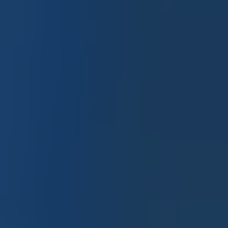
Redoing FFS
Toggle
Your Revelation Journey
submenu
Before & After Gallery
Transparency Hub
Facialteam Foundation
Toggle
About Us
submenu
Blog