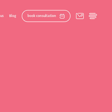
 us
Blog
book consultation
elation
 After Gallery