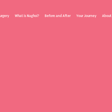
urgery
What is Naghoi?
Before and After
Your Journey
About
ization
Your Rev
Toggle
submenu
Journey
Before &