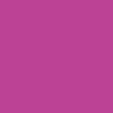
Redoing FFS
Toggle
Your Revelation Journey
submenu
Before & After Gallery
Transparency Hub
Facialteam Foundation
Toggle
About Us
submenu
Blog