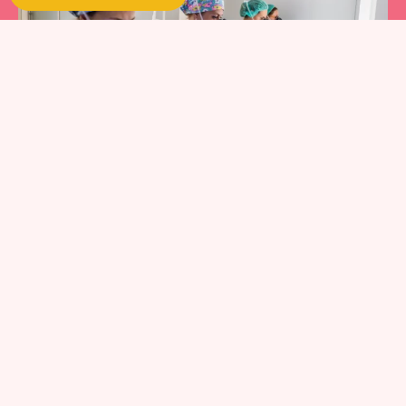
MtF hair transplant surgery plays an important role in facial
gender affirmation. We know the upper portion of the face is often
a source of dysphoria for trans women. After all, when we interact
with other people, most of our time is spent looking at what
surrounds their eyes.
However, the
brow bone bossing
is not the only characteristic
which can result in
misgendering by strangers
. The height, shape
and density of the hair also influence gender recognition,
particularly when the bottom two thirds of the face are covered