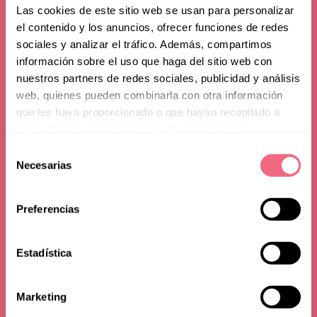
Las cookies de este sitio web se usan para personalizar
el contenido y los anuncios, ofrecer funciones de redes
sociales y analizar el tráfico. Además, compartimos
Advice
información sobre el uso que haga del sitio web con
nuestros partners de redes sociales, publicidad y análisis
MtF Hair Transplant
web, quienes pueden combinarla con otra información
Surgery, 3 Things you
que les haya proporcionado o que hayan recopilado a
partir del uso que haya hecho de sus servicios.
must know
Selección
Necesarias
de
consentimiento
02 june 2021
read time - 7 min
Preferencias
Medically reviewed by
Dr. Teresa Meyer
- Written by Lilia Koss
Estadística
Marketing