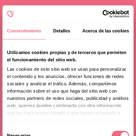
Consentimiento
Detalles
Acerca de las cookies
Utilizamos cookies propias y de terceros que permiten
el funcionamiento del sitio web.
Las cookies de este sitio web se usan para personalizar
el contenido y los anuncios, ofrecer funciones de redes
sociales y analizar el tráfico. Además, compartimos
información sobre el uso que haga del sitio web con
Advice
nuestros partners de redes sociales, publicidad y análisis
web, quienes pueden combinarla con otra información
How to Look More
que les haya proporcionado o que hayan recopilado a
partir del uso que haya hecho de sus servicios.
Feminine? A Complete
Selección
toggle filters
Necesarias