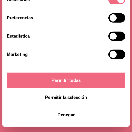
M2F Procedures Guide
de
consentimiento
Preferencias
24 may 2024
read time - 22 min
Estadística
Marketing
Permitir todas
Permitir la selección
Denegar