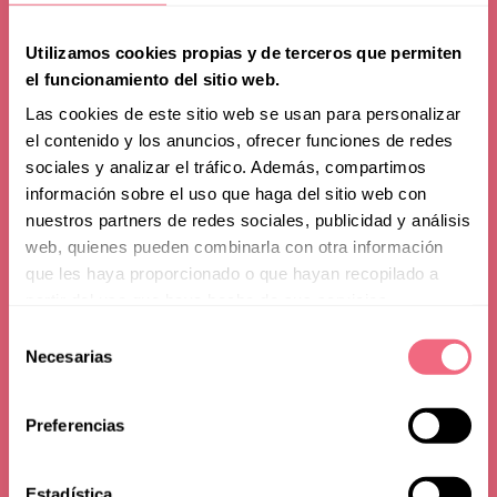
Utilizamos cookies propias y de terceros que permiten
el funcionamiento del sitio web.
Las cookies de este sitio web se usan para personalizar
el contenido y los anuncios, ofrecer funciones de redes
sociales y analizar el tráfico. Además, compartimos
información sobre el uso que haga del sitio web con
nuestros partners de redes sociales, publicidad y análisis
web, quienes pueden combinarla con otra información
que les haya proporcionado o que hayan recopilado a
partir del uso que haya hecho de sus servicios.
Selección
Patients’ Voices
Necesarias
de
consentimiento
Preferencias
Estadística