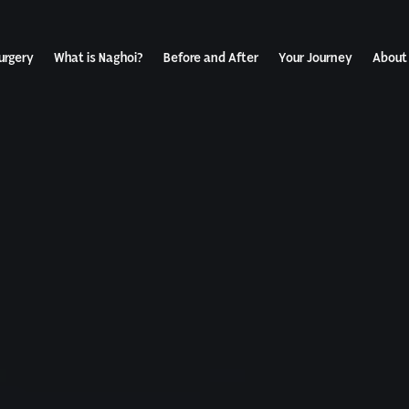
urgery
What is Naghoi?
Before and After
Your Journey
About
ization
Your Rev
Toggle submenu
Journey
Before &