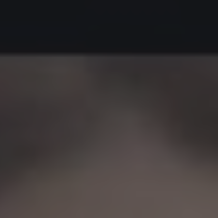
rency Hub
eam Foundation
s