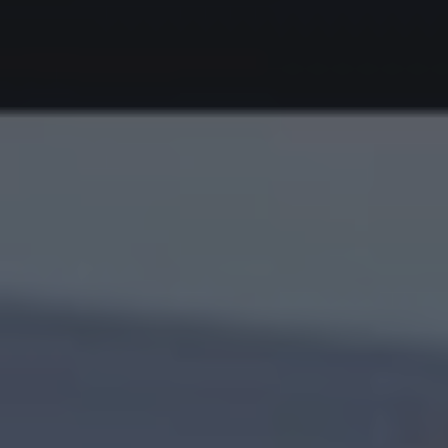
Complemen
Procedures
Psychologic
Research & 
Toggle submenu
Redoing FFS