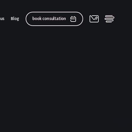
 us
Blog
book consultation
elation
 After Gallery