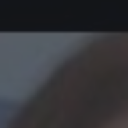
tary
Transpa
Facialt
al Support
About U
Toggle submenu
Education
Blog