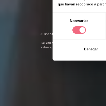
f
que hayan recopilado a parti
F
Selección
Necesarias
de
consentimiento
08 june 2023
Ella Licari, a resident of Australia and a professional h
resilience, acceptance, and self-expression. As the fi
Denegar