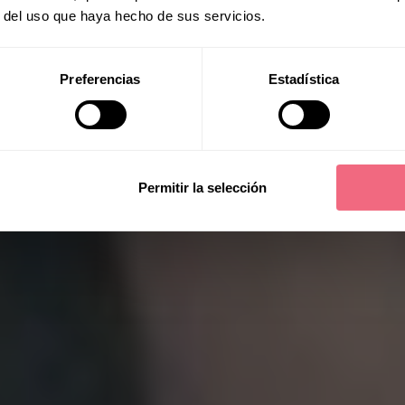
rom Australia to
r del uso que haya hecho de sus servicios.
acialteam
Preferencias
Estadística
ockey player, boasts an inspiring journey of
rst transgender woman […]
Permitir la selección