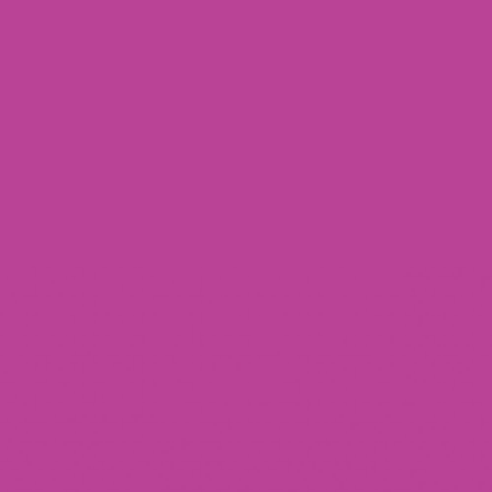
Redoing FFS
Toggle
Your Revelation Journey
submenu
Before & After Gallery
Transparency Hub
Facialteam Foundation
Toggle
About Us
submenu
Blog