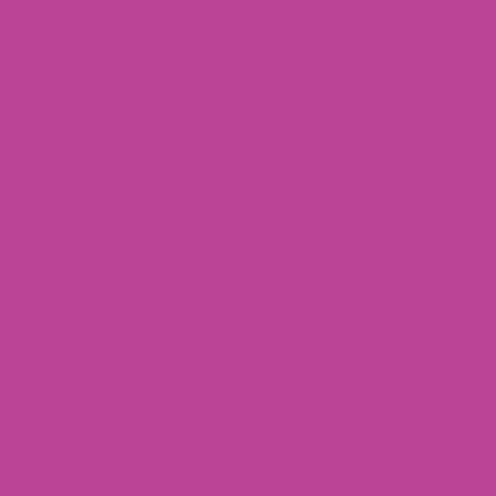
Redoing FFS
Toggle
Your Revelation Journey
submenu
Before & After Gallery
Transparency Hub
Facialteam Foundation
Toggle
About Us
submenu
Blog