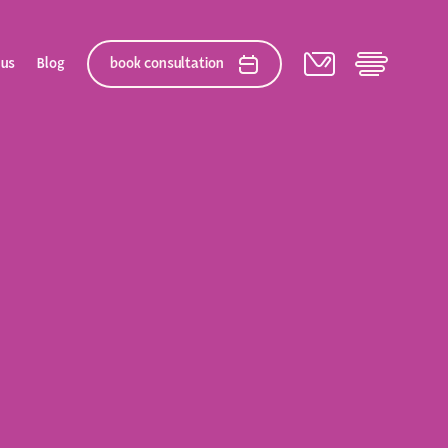
 us
Blog
book consultation
elation
 After Gallery