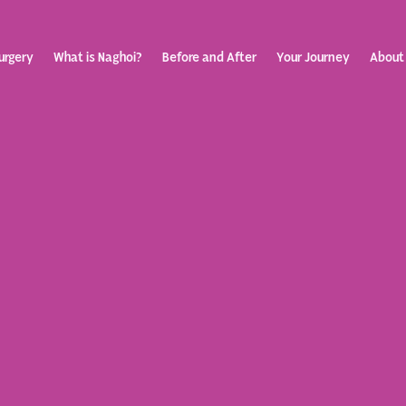
urgery
What is Naghoi?
Before and After
Your Journey
About
ization
Your Rev
Toggle
submenu
Journey
Before &