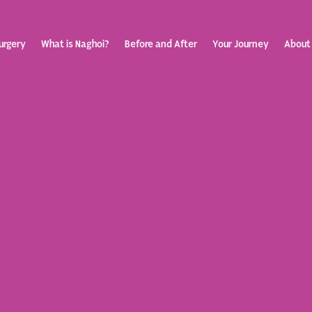
urgery
What is Naghoi?
Before and After
Your Journey
About
ization
Your Rev
Toggle
submenu
Journey
Before &