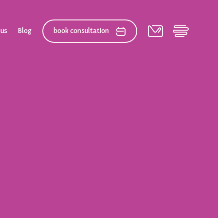
 us
Blog
book consultation
elation
 After Gallery