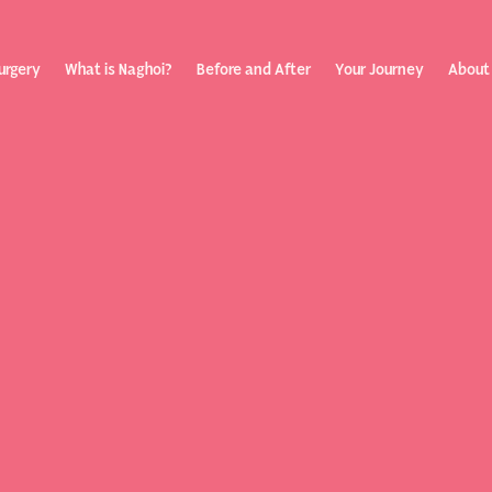
urgery
What is Naghoi?
Before and After
Your Journey
About
ization
Your Rev
Toggle submenu
Journey
Before &