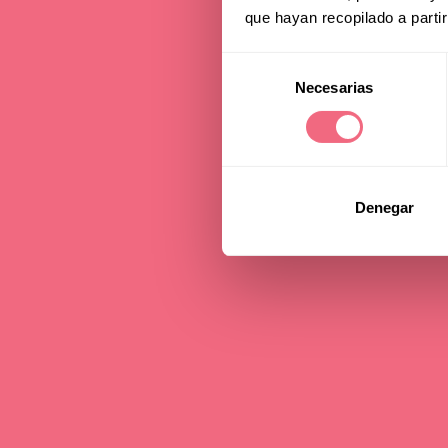
Onli
que hayan recopilado a parti
Selección
Necesarias
de
15 december 2020
consentimiento
Denegar