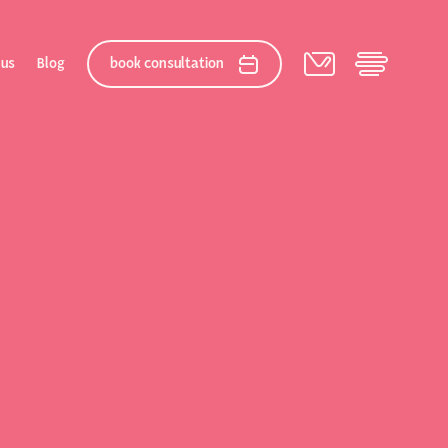
 us
Blog
book consultation
elation
 After Gallery