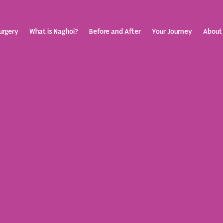
urgery
What is Naghoi?
Before and After
Your Journey
About
ization
Your Rev
Toggle
submenu
Journey
Before &