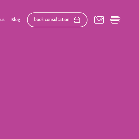
 us
Blog
book consultation
elation
 After Gallery