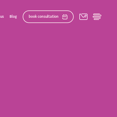
 us
Blog
book consultation
elation
 After Gallery