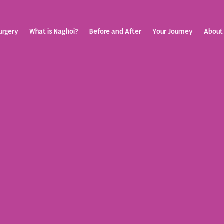
urgery
What is Naghoi?
Before and After
Your Journey
About
ization
Your Rev
Toggle
submenu
Journey
Before &