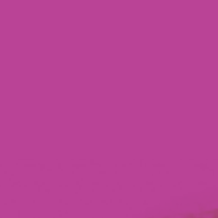
rency Hub
eam Foundation
s