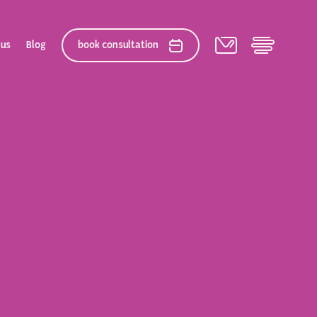
 us
Blog
book consultation
elation
 After Gallery