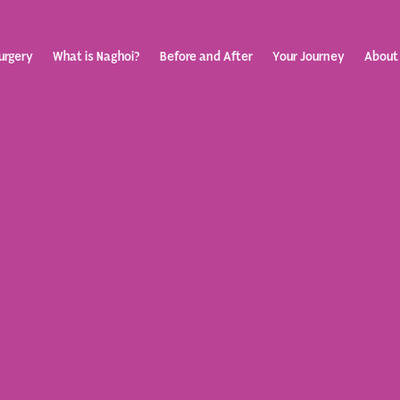
urgery
What is Naghoi?
Before and After
Your Journey
About
ization
Your Rev
Toggle
submenu
Journey
Before &