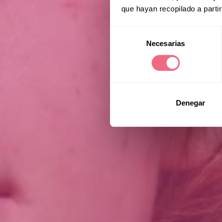
que hayan recopilado a parti
Selección
Necesarias
de
consentimiento
Denegar