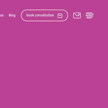
 us
Blog
book consultation
elation
 After Gallery