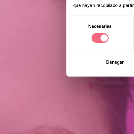
que hayan recopilado a parti
Selección
Necesarias
de
consentimiento
Denegar