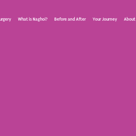
urgery
What is Naghoi?
Before and After
Your Journey
About
ization
Your Rev
Toggle
submenu
Journey
Before &