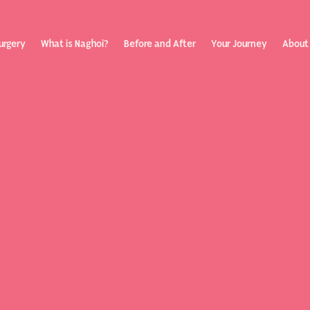
urgery
What is Naghoi?
Before and After
Your Journey
About
ization
Your Rev
Toggle submenu
Journey
Before &