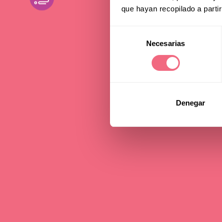
que hayan recopilado a parti
Spa
Selección
Necesarias
de
consentimiento
03 april 2025
read
Denegar