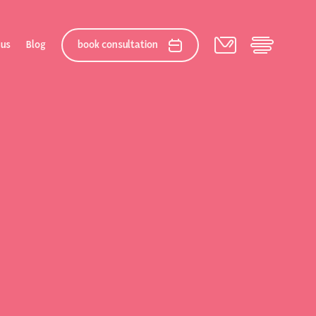
 us
Blog
book consultation
elation
 After Gallery