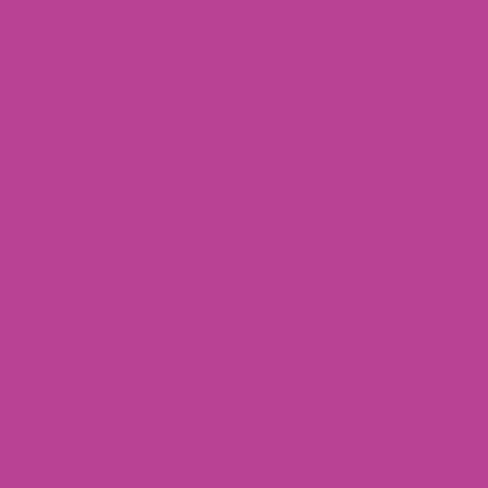
rency Hub
eam Foundation
s