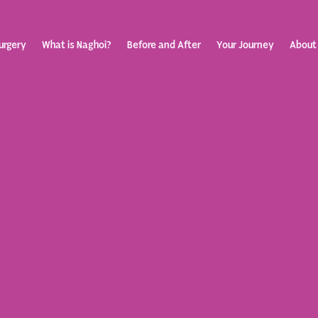
urgery
What is Naghoi?
Before and After
Your Journey
About
ization
Your Rev
Toggle
submenu
Journey
Before &