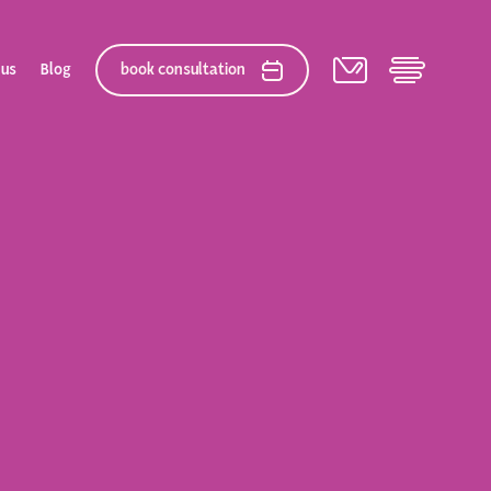
 us
Blog
book consultation
elation
 After Gallery