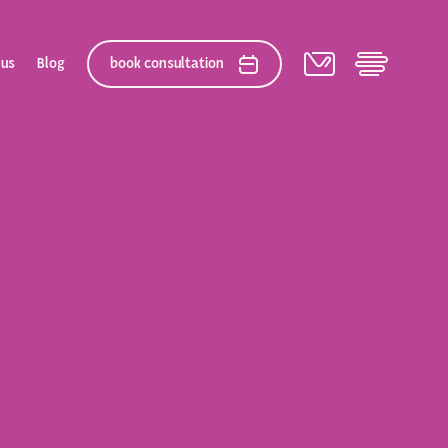
 us
Blog
book consultation
elation
 After Gallery