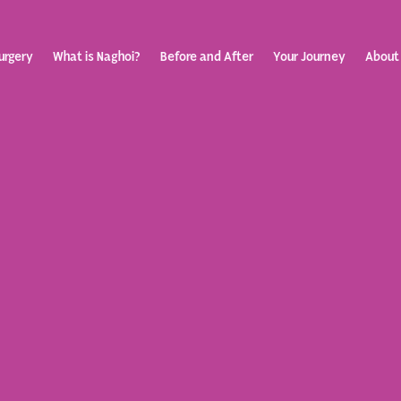
urgery
What is Naghoi?
Before and After
Your Journey
About
ization
Your Rev
Toggle
submenu
Journey
Before &