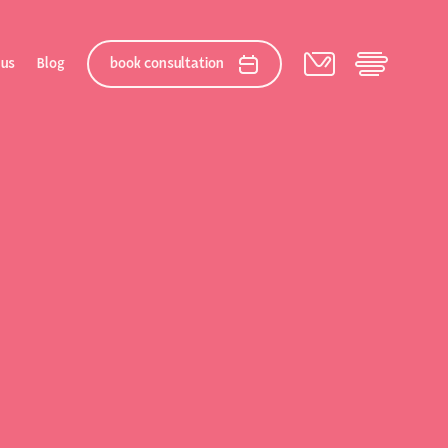
 us
Blog
book consultation
elation
 After Gallery