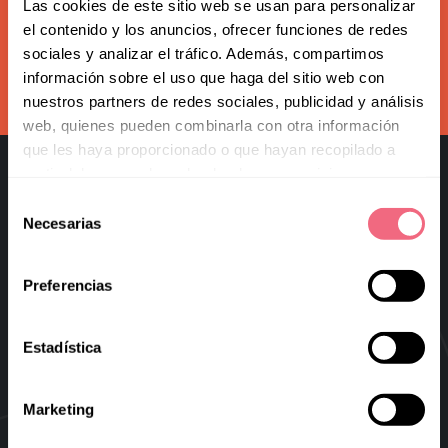
Redoing FFS
Las cookies de este sitio web se usan para personalizar
Subscribe to our newsletter
el contenido y los anuncios, ofrecer funciones de redes
Toggle
Your Revelation Journey
sociales y analizar el tráfico. Además, compartimos
submenu
información sobre el uso que haga del sitio web con
subscribe
Before & After Gallery
nuestros partners de redes sociales, publicidad y análisis
web, quienes pueden combinarla con otra información
Transparency Hub
que les haya proporcionado o que hayan recopilado a
partir del uso que haya hecho de sus servicios.
Facialteam Foundation
Selección
Necesarias
Toggle
de
About Us
submenu
consentimiento
Blog
Preferencias
Facial Feminization Surgery
Virtual FFS
Estadística
Research & Education
Marketing
Blog