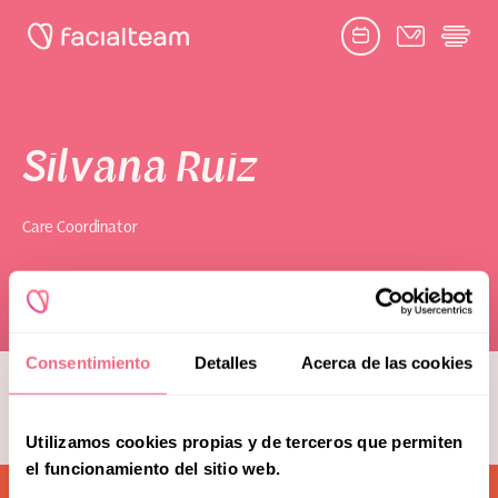
Facebook
Twitter
Google
Youtube
Instagram
link
link
link
link
link
book consultation
Silvana Ruiz
Care Coordinator
Toggle
Facial Feminization Surgery
submenu
Naghoi
Complementary Procedures
Consentimiento
Detalles
Acerca de las cookies
see more team members
Psychological Support
Utilizamos cookies propias y de terceros que permiten
Toggle
Research & Education
submenu
el funcionamiento del sitio web.