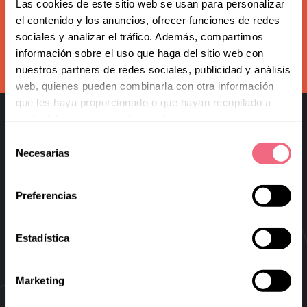
Redoing FFS
Las cookies de este sitio web se usan para personalizar
Subscribe to our newsletter
el contenido y los anuncios, ofrecer funciones de redes
Toggle
Your Revelation Journey
sociales y analizar el tráfico. Además, compartimos
submenu
información sobre el uso que haga del sitio web con
subscribe
Before & After Gallery
nuestros partners de redes sociales, publicidad y análisis
web, quienes pueden combinarla con otra información
Transparency Hub
que les haya proporcionado o que hayan recopilado a
partir del uso que haya hecho de sus servicios.
Facialteam Foundation
Selección
Necesarias
Toggle
de
About Us
submenu
consentimiento
Blog
Preferencias
Facial Feminization Surgery
Virtual FFS
Estadística
Research & Education
Marketing
Blog