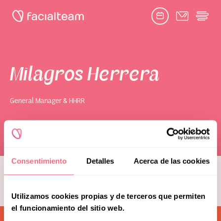
Facebook
Twitter
Google
Youtube
Instagram
link
link
link
link
link
book consultation
Milagros Herrera
General Manager & HHRR
Toggle
Facial Feminization Surgery
submenu
Naghoi
Complementary Procedures
Consentimiento
Detalles
Acerca de las cookies
see more team members
Psychological Support
Utilizamos cookies propias y de terceros que permiten
Toggle
Research & Education
submenu
el funcionamiento del sitio web.