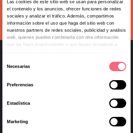
Redoing FFS
Las cookies de este sitio web se usan para personalizar
Subscribe to our newsletter
el contenido y los anuncios, ofrecer funciones de redes
Toggle
Your Revelation Journey
sociales y analizar el tráfico. Además, compartimos
submenu
información sobre el uso que haga del sitio web con
subscribe
Before & After Gallery
nuestros partners de redes sociales, publicidad y análisis
web, quienes pueden combinarla con otra información
Transparency Hub
que les haya proporcionado o que hayan recopilado a
partir del uso que haya hecho de sus servicios.
Facialteam Foundation
Selección
Necesarias
Toggle
de
About Us
submenu
consentimiento
Blog
Preferencias
Facial Feminization Surgery
Virtual FFS
Estadística
Research & Education
Marketing
Blog