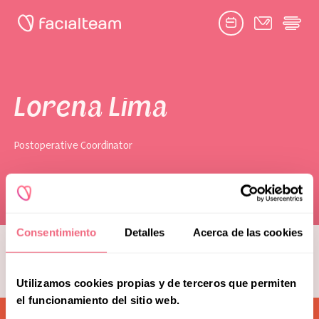
Facebook
Twitter
Google
Youtube
Instagram
link
link
link
link
link
book consultation
Lorena Lima
Postoperative Coordinator
Toggle
Facial Feminization Surgery
submenu
Naghoi
Complementary Procedures
Consentimiento
Detalles
Acerca de las cookies
see more team members
Psychological Support
Utilizamos cookies propias y de terceros que permiten
Toggle
Research & Education
submenu
el funcionamiento del sitio web.