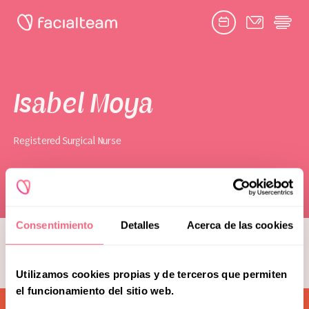
Facebook
Twitter
Google
Youtube
Instagram
link
link
link
link
link
book consultation
Isabel Moya
Registered Surgical Nurse
Toggle
Facial Feminization Surgery
submenu
Naghoi
Complementary Procedures
Consentimiento
Detalles
Acerca de las cookies
see more team members
Psychological Support
Utilizamos cookies propias y de terceros que permiten
Toggle
Research & Education
submenu
el funcionamiento del sitio web.