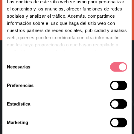
Redoing FFS
Las cookies de este sitio web se usan para personalizar
Subscribe to our newsletter
el contenido y los anuncios, ofrecer funciones de redes
Toggle
Your Revelation Journey
sociales y analizar el tráfico. Además, compartimos
submenu
información sobre el uso que haga del sitio web con
subscribe
Before & After Gallery
nuestros partners de redes sociales, publicidad y análisis
web, quienes pueden combinarla con otra información
Transparency Hub
que les haya proporcionado o que hayan recopilado a
partir del uso que haya hecho de sus servicios.
Facialteam Foundation
Selección
Necesarias
Toggle
de
About Us
submenu
consentimiento
Blog
Preferencias
Facial Feminization Surgery
Virtual FFS
Estadística
Research & Education
Marketing
Blog