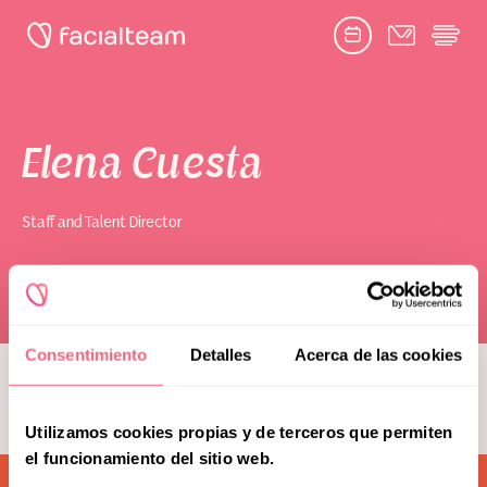
Facebook
Twitter
Google
Youtube
Instagram
link
link
link
link
link
book consultation
Elena Cuesta
Staff and Talent Director
Toggle
Facial Feminization Surgery
submenu
Naghoi
Complementary Procedures
Consentimiento
Detalles
Acerca de las cookies
see more team members
Psychological Support
Utilizamos cookies propias y de terceros que permiten
Toggle
Research & Education
submenu
el funcionamiento del sitio web.