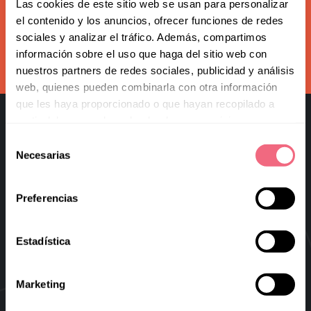
Redoing FFS
Las cookies de este sitio web se usan para personalizar
Subscribe to our newsletter
el contenido y los anuncios, ofrecer funciones de redes
Toggle
Your Revelation Journey
sociales y analizar el tráfico. Además, compartimos
submenu
información sobre el uso que haga del sitio web con
subscribe
Before & After Gallery
nuestros partners de redes sociales, publicidad y análisis
web, quienes pueden combinarla con otra información
Transparency Hub
que les haya proporcionado o que hayan recopilado a
partir del uso que haya hecho de sus servicios.
Facialteam Foundation
Selección
Necesarias
Toggle
de
About Us
submenu
consentimiento
Blog
Preferencias
Facial Feminization Surgery
Virtual FFS
Estadística
Research & Education
Marketing
Blog