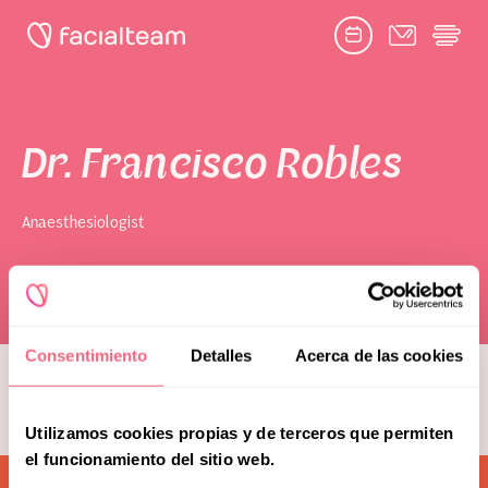
Facebook
Twitter
Google
Youtube
Instagram
link
link
link
link
link
book consultation
Dr. Francisco Robles
Anaesthesiologist
Toggle
Facial Feminization Surgery
submenu
Naghoi
Complementary Procedures
Consentimiento
Detalles
Acerca de las cookies
see more team members
Psychological Support
Utilizamos cookies propias y de terceros que permiten
Toggle
Research & Education
submenu
el funcionamiento del sitio web.