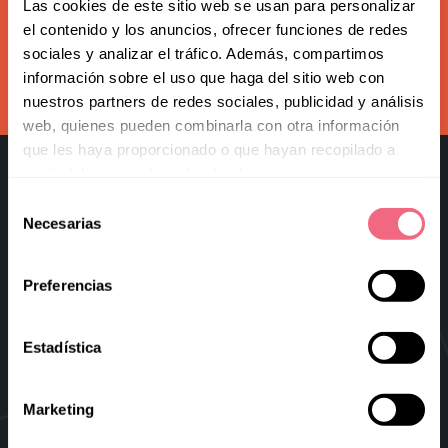
Redoing FFS
Las cookies de este sitio web se usan para personalizar
Subscribe to our newsletter
el contenido y los anuncios, ofrecer funciones de redes
Toggle
Your Revelation Journey
sociales y analizar el tráfico. Además, compartimos
submenu
información sobre el uso que haga del sitio web con
subscribe
Before & After Gallery
nuestros partners de redes sociales, publicidad y análisis
web, quienes pueden combinarla con otra información
Transparency Hub
que les haya proporcionado o que hayan recopilado a
partir del uso que haya hecho de sus servicios.
Facialteam Foundation
Selección
Necesarias
Toggle
de
About Us
submenu
consentimiento
Blog
Preferencias
Facial Feminization Surgery
Virtual FFS
Estadística
Research & Education
Marketing
Blog