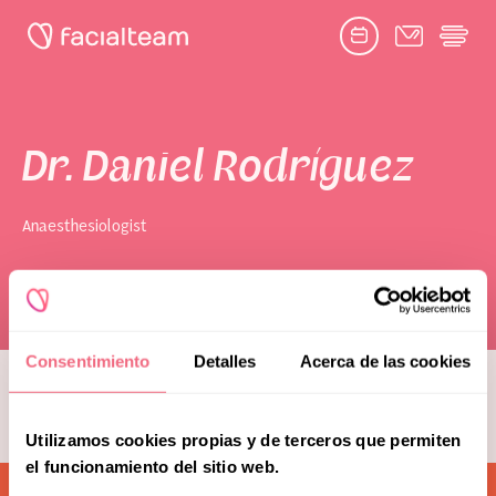
Facebook
Twitter
Google
Youtube
Instagram
link
link
link
link
link
book consultation
Dr. Daniel Rodríguez
Anaesthesiologist
Toggle
Facial Feminization Surgery
submenu
Naghoi
Complementary Procedures
Consentimiento
Detalles
Acerca de las cookies
see more team members
Psychological Support
Utilizamos cookies propias y de terceros que permiten
Toggle
Research & Education
submenu
el funcionamiento del sitio web.