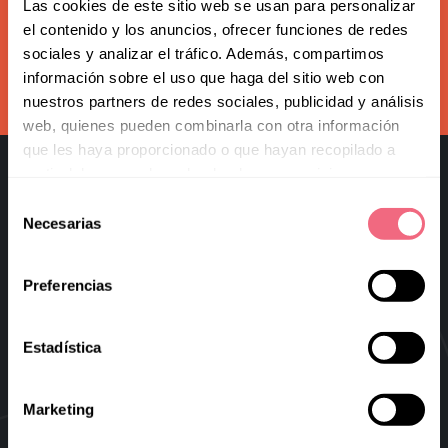
Redoing FFS
Las cookies de este sitio web se usan para personalizar
Subscribe to our newsletter
el contenido y los anuncios, ofrecer funciones de redes
Toggle
Your Revelation Journey
sociales y analizar el tráfico. Además, compartimos
submenu
información sobre el uso que haga del sitio web con
subscribe
Before & After Gallery
nuestros partners de redes sociales, publicidad y análisis
web, quienes pueden combinarla con otra información
Transparency Hub
que les haya proporcionado o que hayan recopilado a
partir del uso que haya hecho de sus servicios.
Facialteam Foundation
Selección
Necesarias
Toggle
de
About Us
submenu
consentimiento
Blog
Preferencias
Facial Feminization Surgery
Virtual FFS
Estadística
Research & Education
Marketing
Blog