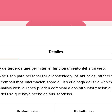
tary
Transpa
Facialt
see more team members
al Support
About U
Toggle
submenu
Education
Detalles
Blog
y de terceros que permiten el funcionamiento del sitio web.
b se usan para personalizar el contenido y los anuncios, ofrecer
s, compartimos información sobre el uso que haga del sitio web 
be to our newsletter
 análisis web, quienes pueden combinarla con otra información q
r del uso que haya hecho de sus servicios.
Preferencias
Estadística