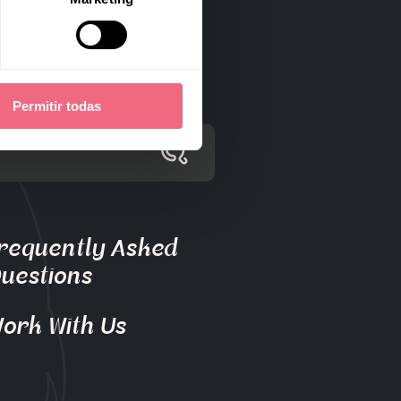
Permitir todas
requently Asked
uestions
ork With Us