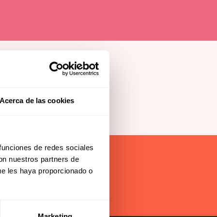
rency Hub
eam Foundation
s
Acerca de las cookies
 funciones de redes sociales
con nuestros partners de
ue les haya proporcionado o
subscribe
Marketing