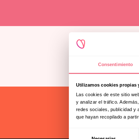
Complemen
Procedures
Psychologic
Research & 
Consentimiento
Toggle
submenu
Utilizamos cookies propias 
Redoing FFS
Las cookies de este sitio we
y analizar el tráfico. Ademá
Subscri
redes sociales, publicidad y
que hayan recopilado a parti
Selección
Necesarias
de