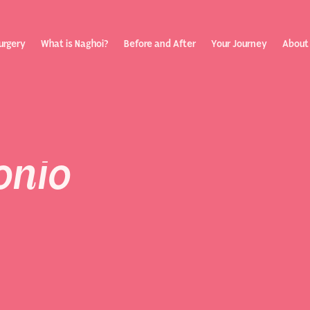
urgery
What is Naghoi?
Before and After
Your Journey
About
onio
ization
Your Rev
Toggle
submenu
Journey
Before &