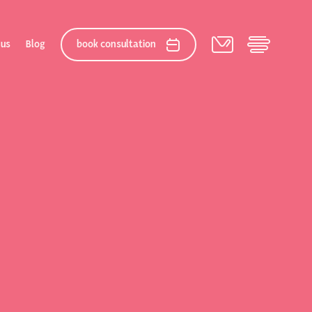
 us
Blog
book consultation
elation
 After Gallery