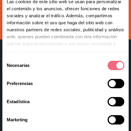
Redoing FFS
Las cookies de este sitio web se usan para personalizar
Subscribe to our newsletter
el contenido y los anuncios, ofrecer funciones de redes
Toggle
Your Revelation Journey
sociales y analizar el tráfico. Además, compartimos
submenu
información sobre el uso que haga del sitio web con
subscribe
Before & After Gallery
nuestros partners de redes sociales, publicidad y análisis
web, quienes pueden combinarla con otra información
Transparency Hub
que les haya proporcionado o que hayan recopilado a
partir del uso que haya hecho de sus servicios.
Facialteam Foundation
Selección
Necesarias
Toggle
de
About Us
submenu
consentimiento
Blog
Preferencias
Facial Feminization Surgery
Virtual FFS
Estadística
Research & Education
Marketing
Blog