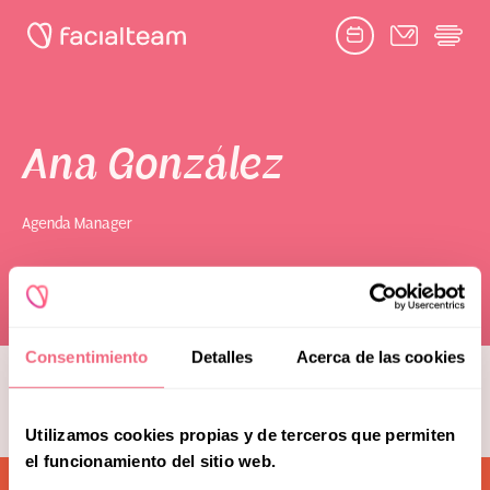
Facebook
Twitter
Google
Youtube
Instagram
link
link
link
link
link
book consultation
Ana González
Agenda Manager
Toggle
Facial Feminization Surgery
submenu
Naghoi
Complementary Procedures
Consentimiento
Detalles
Acerca de las cookies
see more team members
Psychological Support
Utilizamos cookies propias y de terceros que permiten
Toggle
Research & Education
submenu
el funcionamiento del sitio web.