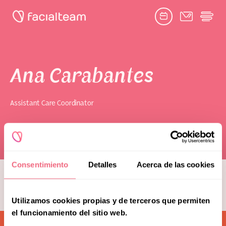
Facebook
Twitter
Google
Youtube
Instagram
link
link
link
link
link
book consultation
Ana Carabantes
Assistant Care Coordinator
Toggle
Facial Feminization Surgery
submenu
Naghoi
Complementary Procedures
Consentimiento
Detalles
Acerca de las cookies
see more team members
Psychological Support
Utilizamos cookies propias y de terceros que permiten
Toggle
Research & Education
submenu
el funcionamiento del sitio web.