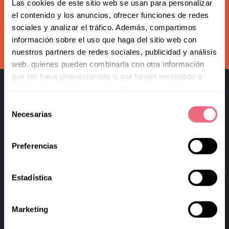
Redoing FFS
Las cookies de este sitio web se usan para personalizar
Subscribe to our newsletter
el contenido y los anuncios, ofrecer funciones de redes
Toggle
Your Revelation Journey
sociales y analizar el tráfico. Además, compartimos
submenu
información sobre el uso que haga del sitio web con
subscribe
Before & After Gallery
nuestros partners de redes sociales, publicidad y análisis
web, quienes pueden combinarla con otra información
Transparency Hub
que les haya proporcionado o que hayan recopilado a
partir del uso que haya hecho de sus servicios.
Facialteam Foundation
Selección
Necesarias
Toggle
de
About Us
submenu
consentimiento
Blog
Preferencias
Facial Feminization Surgery
Virtual FFS
Estadística
Research & Education
Marketing
Blog