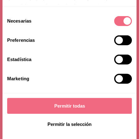
partir del uso que haya hecho de sus servicios.
Outcomes and
Selección
Necesarias
de
Strategies for
consentimiento
Preferencias
Avoidance and
Estadística
Correction
Marketing
03 may 2023
Permitir todas
Permitir la selección