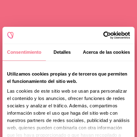
Redoing FFS
Toggle
Your Revelation Journey
submenu
Before & After Gallery
Transparency Hub
Consentimiento
Detalles
Acerca de las cookies
Facialteam Foundation
Toggle
About Us
Utilizamos cookies propias y de terceros que permiten
submenu
el funcionamiento del sitio web.
Blog
Las cookies de este sitio web se usan para personalizar
Secondary Facial
el contenido y los anuncios, ofrecer funciones de redes
sociales y analizar el tráfico. Además, compartimos
Gender Surgery:
información sobre el uso que haga del sitio web con
nuestros partners de redes sociales, publicidad y análisis
Causes of Poor
web, quienes pueden combinarla con otra información
que les haya proporcionado o que hayan recopilado a