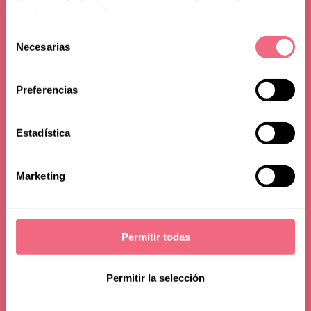
partir del uso que haya hecho de sus servicios.
Facial Coverings
Selección
Necesarias
de
on Gender
consentimiento
Preferencias
Recognition
Estadística
08 march 2022
Marketing
Permitir todas
Permitir la selección