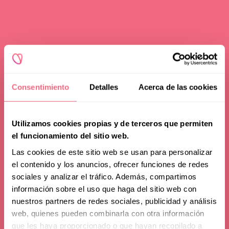
Redoing FFS
Toggle
Your Revelation Journey
submenu
Before & After Gallery
Transparency Hub
Consentimiento
Detalles
Acerca de las cookies
Facialteam Foundation
Toggle
About Us
Utilizamos cookies propias y de terceros que permiten
submenu
el funcionamiento del sitio web.
Blog
Las cookies de este sitio web se usan para personalizar
el contenido y los anuncios, ofrecer funciones de redes
sociales y analizar el tráfico. Además, compartimos
Masking Gender:
información sobre el uso que haga del sitio web con
nuestros partners de redes sociales, publicidad y análisis
The Impact of
web, quienes pueden combinarla con otra información
que les haya proporcionado o que hayan recopilado a