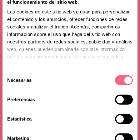
el funcionamiento del sitio web.
Las cookies de este sitio web se usan para personalizar
el contenido y los anuncios, ofrecer funciones de redes
sociales y analizar el tráfico. Además, compartimos
información sobre el uso que haga del sitio web con
nuestros partners de redes sociales, publicidad y análisis
web, quienes pueden combinarla con otra información
que les haya proporcionado o que hayan recopilado a
partir del uso que haya hecho de sus servicios.
Frequently Asked
Selección
Necesarias
de
Questions
consentimiento
Preferencias
Estadística
Marketing