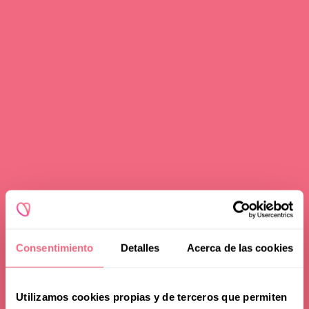
Redoing FFS
Toggle
Your Revelation Journey
submenu
Before & After Gallery
Transparency Hub
Facialteam Foundation
Toggle
About Us
submenu
Blog
Consentimiento
Detalles
Acerca de las cookies
Utilizamos cookies propias y de terceros que permiten