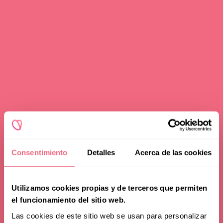
Redoing FFS
Toggle
Your Revelation Journey
submenu
Before & After Gallery
Transparency Hub
Facialteam Foundation
Toggle
About Us
submenu
Blog
Consentimiento
Detalles
Acerca de las cookies
Utilizamos cookies propias y de terceros que permiten
el funcionamiento del sitio web.
Las cookies de este sitio web se usan para personalizar