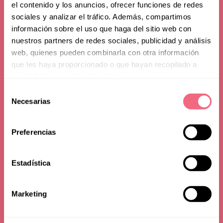
el contenido y los anuncios, ofrecer funciones de redes
sociales y analizar el tráfico. Además, compartimos
información sobre el uso que haga del sitio web con
nuestros partners de redes sociales, publicidad y análisis
web, quienes pueden combinarla con otra información
que les haya proporcionado o que hayan recopilado a
partir del uso que haya hecho de sus servicios.
Frequently Asked
Selección
Necesarias
de
Questions
consentimiento
Preferencias
Estadística
Marketing