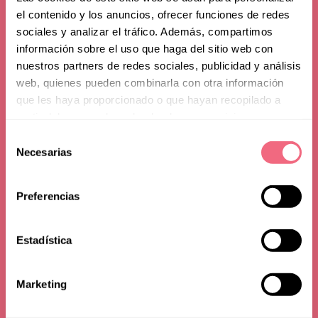
el contenido y los anuncios, ofrecer funciones de redes
sociales y analizar el tráfico. Además, compartimos
información sobre el uso que haga del sitio web con
nuestros partners de redes sociales, publicidad y análisis
web, quienes pueden combinarla con otra información
que les haya proporcionado o que hayan recopilado a
partir del uso que haya hecho de sus servicios.
Frequently Asked
Selección
Necesarias
de
Questions
consentimiento
Preferencias
Estadística
Marketing