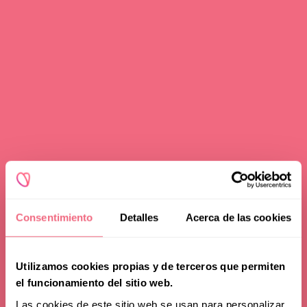
Redoing FFS
Toggle
Your Revelation Journey
submenu
Before & After Gallery
Transparency Hub
Facialteam Foundation
Toggle
About Us
submenu
Blog
Consentimiento
Detalles
Acerca de las cookies
Utilizamos cookies propias y de terceros que permiten
el funcionamiento del sitio web.
Las cookies de este sitio web se usan para personalizar