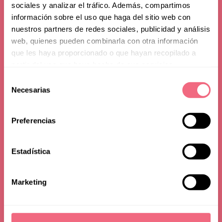
sociales y analizar el tráfico. Además, compartimos
información sobre el uso que haga del sitio web con
nuestros partners de redes sociales, publicidad y análisis
web, quienes pueden combinarla con otra información
que les haya proporcionado o que hayan recopilado a
partir del uso que haya hecho de sus servicios.
Frequently Asked
Selección
Necesarias
de
Questions
consentimiento
Preferencias
Estadística
Marketing