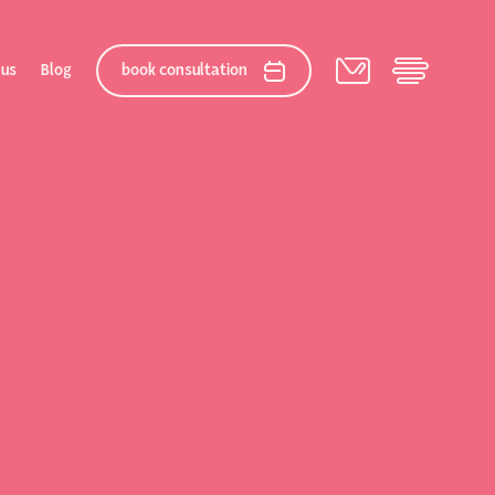
 us
Blog
book consultation
elation
 After Gallery