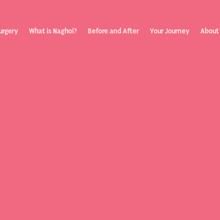
urgery
What is Naghoi?
Before and After
Your Journey
About
ization
Your Rev
Toggle
submenu
Journey
Before &