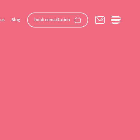
 us
Blog
book consultation
elation
 After Gallery