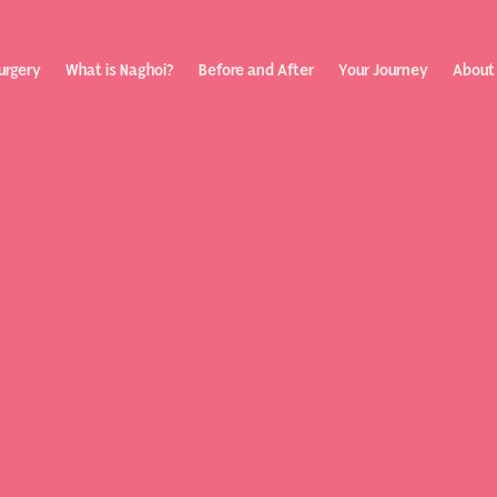
urgery
What is Naghoi?
Before and After
Your Journey
About
ization
Your Rev
Toggle
submenu
Journey
Before &