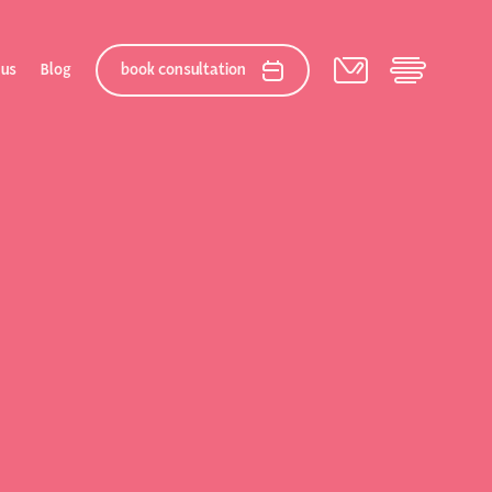
 us
Blog
book consultation
elation
 After Gallery