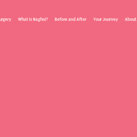
urgery
What is Naghoi?
Before and After
Your Journey
About
ization
Your Rev
Toggle
submenu
Journey
Before &