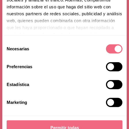
información sobre el uso que haga del sitio web con
nuestros partners de redes sociales, publicidad y análisis
web, quienes pueden combinarla con otra información
que les haya proporcionado o que hayan recopilado a
partir del uso que haya hecho de sus servicios.
After Jaw or Chin
Selección
Necesarias
de
Feminization
consentimiento
Preferencias
Estadística
Marketing
Permitir todas