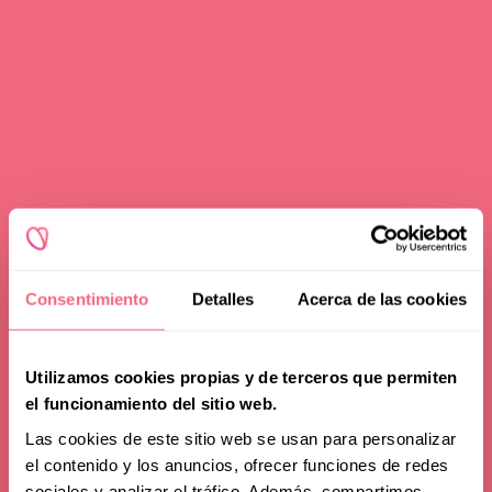
Redoing FFS
Toggle
Your Revelation Journey
submenu
Before & After Gallery
Transparency Hub
Facialteam Foundation
Toggle
About Us
submenu
Consentimiento
Detalles
Acerca de las cookies
Blog
Utilizamos cookies propias y de terceros que permiten
el funcionamiento del sitio web.
Las cookies de este sitio web se usan para personalizar
el contenido y los anuncios, ofrecer funciones de redes
sociales y analizar el tráfico. Además, compartimos