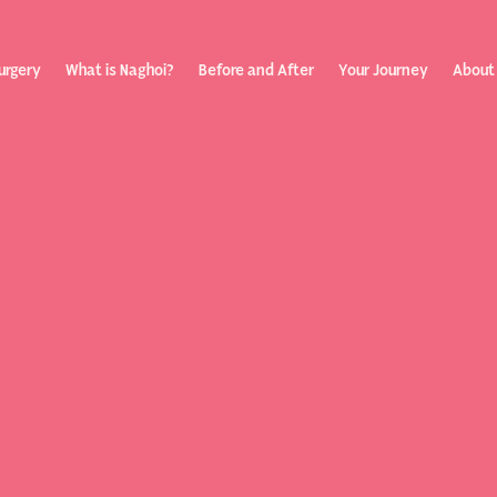
urgery
What is Naghoi?
Before and After
Your Journey
About
ization
Your Rev
Toggle
submenu
Journey
Before &