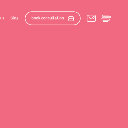
 us
Blog
book consultation
elation
 After Gallery