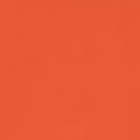
Redoing FFS
Toggle
Your Revelation Journey
submenu
Before & After Gallery
Transparency Hub
Facialteam Foundation
Toggle
About Us
submenu
Blog